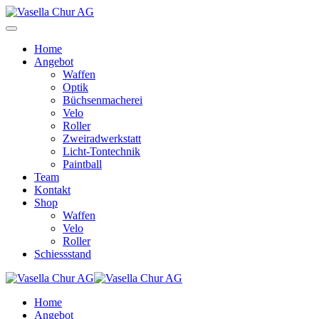
Home
Angebot
Waffen
Optik
Büchsenmacherei
Velo
Roller
Zweiradwerkstatt
Licht-Tontechnik
Paintball
Team
Kontakt
Shop
Waffen
Velo
Roller
Schiessstand
Home
Angebot