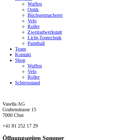
Waffen
Optik
Büchsenmacherei
Velo
Roller
Zweiradwerkstatt
Licht-Tontechnik
Paintball
Team
Kontakt
Shop
Waffen
Velo
Roller
Schiessstand
Vasella AG
Grabenstrasse 15
7000 Chur
+41 81 252 17 29
Öffnungszeiten Sommer