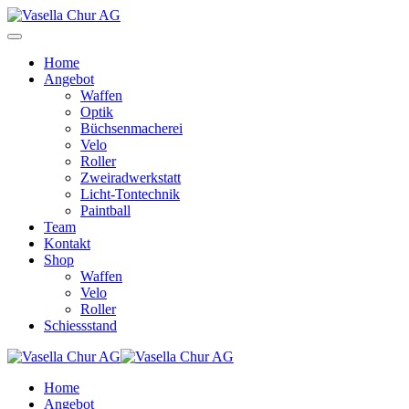
Home
Angebot
Waffen
Optik
Büchsenmacherei
Velo
Roller
Zweiradwerkstatt
Licht-Tontechnik
Paintball
Team
Kontakt
Shop
Waffen
Velo
Roller
Schiessstand
Home
Angebot