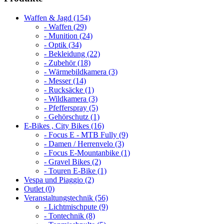
Waffen & Jagd (154)
- Waffen (29)
- Munition (24)
- Optik (34)
- Bekleidung (22)
- Zubehör (18)
- Wärmebildkamera (3)
- Messer (14)
- Rucksäcke (1)
- Wildkamera (3)
- Pfefferspray (5)
- Gehörschutz (1)
E-Bikes , City Bikes (16)
- Focus E - MTB Fully (9)
- Damen / Herrenvelo (3)
- Focus E-Mountanbike (1)
- Gravel Bikes (2)
- Touren E-Bike (1)
Vespa und Piaggio (2)
Outlet (0)
Veranstaltungstechnik (56)
- Lichtmischpute (9)
- Tontechnik (8)