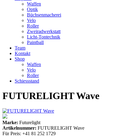
Waffen
Optik
Büchsenmacherei
Velo
Roller
Zweiradwerkstatt
Licht-Tontechnik
Paintball
Team
Kontakt
Shop
Waffen
Velo
Roller
Schiessstand
FUTURELIGHT Wave
Marke:
Futurelight
Artikelnummer:
FUTURELIGHT Wave
Für Preis: +41 81 252 1729