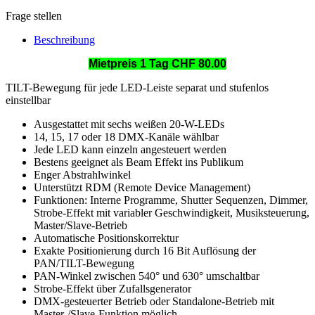
Frage stellen
Beschreibung
Mietpreis 1 Tag CHF 80.00
TILT-Bewegung für jede LED-Leiste separat und stufenlos
einstellbar
Ausgestattet mit sechs weißen 20-W-LEDs
14, 15, 17 oder 18 DMX-Kanäle wählbar
Jede LED kann einzeln angesteuert werden
Bestens geeignet als Beam Effekt ins Publikum
Enger Abstrahlwinkel
Unterstützt RDM (Remote Device Management)
Funktionen: Interne Programme, Shutter Sequenzen, Dimmer,
Strobe-Effekt mit variabler Geschwindigkeit, Musiksteuerung,
Master/Slave-Betrieb
Automatische Positionskorrektur
Exakte Positionierung durch 16 Bit Auflösung der
PAN/TILT-Bewegung
PAN-Winkel zwischen 540° und 630° umschaltbar
Strobe-Effekt über Zufallsgenerator
DMX-gesteuerter Betrieb oder Standalone-Betrieb mit
Master-/Slave-Funktion möglich