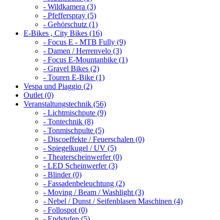
- Wildkamera (3)
- Pfefferspray (5)
- Gehörschutz (1)
E-Bikes , City Bikes (16)
- Focus E - MTB Fully (9)
- Damen / Herrenvelo (3)
- Focus E-Mountanbike (1)
- Gravel Bikes (2)
- Touren E-Bike (1)
Vespa und Piaggio (2)
Outlet (0)
Veranstaltungstechnik (56)
- Lichtmischpute (9)
- Tontechnik (8)
- Tonmischpulte (5)
- Discoeffekte / Feuerschalen (0)
- Spiegelkugel / UV (5)
- Theaterscheinwerfer (0)
- LED Scheinwerfer (3)
- Blinder (0)
- Fassadenbeleuchtung (2)
- Moving / Beam / Washlight (3)
- Nebel / Dunst / Seifenblasen Maschinen (4)
- Follospot (0)
- Endstufen (5)