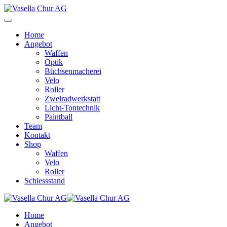
Home
Angebot
Waffen
Optik
Büchsenmacherei
Velo
Roller
Zweiradwerkstatt
Licht-Tontechnik
Paintball
Team
Kontakt
Shop
Waffen
Velo
Roller
Schiessstand
Home
Angebot