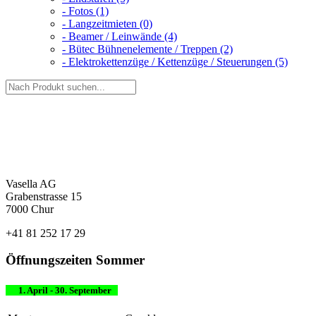
- Fotos (1)
- Langzeitmieten (0)
- Beamer / Leinwände (4)
- Bütec Bühnenelemente / Treppen (2)
- Elektrokettenzüge / Kettenzüge / Steuerungen (5)
Vasella AG
Grabenstrasse 15
7000 Chur
+41 81 252 17 29
Öffnungszeiten Sommer
1. April - 30. September