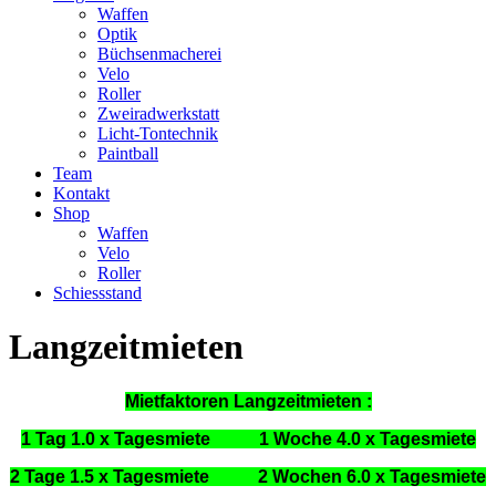
Waffen
Optik
Büchsenmacherei
Velo
Roller
Zweiradwerkstatt
Licht-Tontechnik
Paintball
Team
Kontakt
Shop
Waffen
Velo
Roller
Schiessstand
Langzeitmieten
Mietfaktoren Langzeitmieten :
1 Tag 1.0 x Tagesmiete 1 Woche 4.0 x Tagesmiete
2 Tage 1.5 x Tagesmiete 2 Wochen 6.0 x Tagesmiete