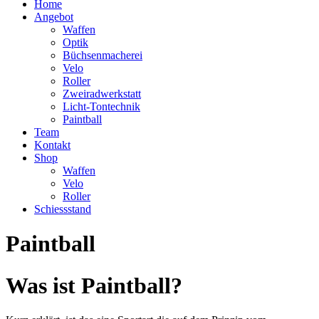
Home
Angebot
Waffen
Optik
Büchsenmacherei
Velo
Roller
Zweiradwerkstatt
Licht-Tontechnik
Paintball
Team
Kontakt
Shop
Waffen
Velo
Roller
Schiessstand
Paintball
Was ist Paintball?