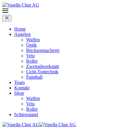
Home
Angebot
Waffen
Optik
Büchsenmacherei
Velo
Roller
Zweiradwerkstatt
Licht-Tontechnik
Paintball
Team
Kontakt
Shop
Waffen
Velo
Roller
Schiessstand