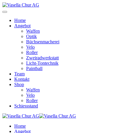
Home
Angebot
Waffen
Optik
Büchsenmacherei
Velo
Roller
Zweiradwerkstatt
Licht-Tontechnik
Paintball
Team
Kontakt
Shop
Waffen
Velo
Roller
Schiessstand
Home
Angebot