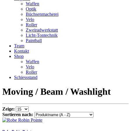
Waffen
Optik
Büchsenmacherei
Velo
Roller
Zweiradwerkstatt
Licht-Tontechnik
Paintball
Team
Kontakt
Shop
Waffen
Velo
Roller
Schiessstand
Moving / Beam / Washlight
Zeige:
Sortieren nach: