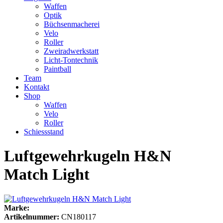
Waffen
Optik
Büchsenmacherei
Velo
Roller
Zweiradwerkstatt
Licht-Tontechnik
Paintball
Team
Kontakt
Shop
Waffen
Velo
Roller
Schiessstand
Luftgewehrkugeln H&N
Match Light
Marke:
Artikelnummer:
CN180117