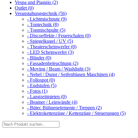
Vespa und Piaggio (2)
Outlet (0)
Veranstaltungstechnik (56)
- Lichtmischpute (9)
- Tontechnik (8)
- Tonmischpulte (5)
- Discoeffekte / Feuerschalen (0)
- Spiegelkugel / UV (5)
- Theaterscheinwerfer (0)
- LED Scheinwerfer (3)
- Blinder (0)
- Fassadenbeleuchtung (2)
- Moving / Beam / Washlight (3)
- Nebel / Dunst / Seifenblasen Maschinen (4)
- Follospot (0)
- Endstufen (5)
- Fotos (1)
- Langzeitmieten (0)
- Beamer / Leinwände (4)
- Bütec Bühnenelemente / Treppen (2)
- Elektrokettenzüge / Kettenzüge / Steuerungen (5)