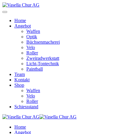
Home
Angebot
Waffen
Optik
Büchsenmacherei
Velo
Roller
Zweiradwerkstatt
Licht-Tontechnik
Paintball
Team
Kontakt
Shop
Waffen
Velo
Roller
Schiessstand
Home
Angebot